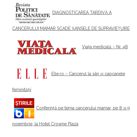
DIAGNOSTICAREA TARDIVĂ A
CANCERULUI MAMAR SCADE ȘANSELE DE SUPRAVIEȚUIRE
Viața medicală – Nr. 48
Elle.ro – Cancerul la sân și capcanele
feminității
Conferință pe tema cancerului mamar, pe 8 și 9
noiembrie, la Hotel Crowne Plaza